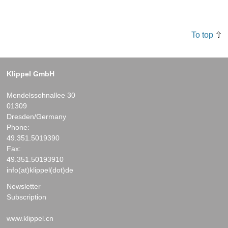
To top
Klippel GmbH
Mendelssohnallee 30
01309
Dresden/Germany
Phone:
49.351.5019390
Fax:
49.351.50193910
info(at)klippel(dot)de
Newsletter
Subscription
www.klippel.cn