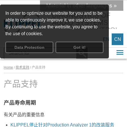
Material in other languages »
In order to optimize our website for you and to be
DIAGNOSTICS OF
able to continuously improve it, we use cookies.
AUDIO SYSTEMS
By continuing to use the website, you agree to
SPEAKER CONTROL
the use of cookies.
EN
CN
Data Protection
Got it!
Home
/
技术支持
/ 产品支持
产品支持
产品寿命周期
有关产品的重要信息
KLIPPEL停止针对Production Analyzer 1的改装服务