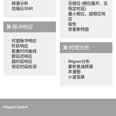
频谱分析
总相位 (相位展开、无
信噪比SNR
恒定时延)
最小相位，超相位响
应
极性
脉冲响应
奈奎斯特图
时窗脉冲响应
阶跃响应
时频分析
能量时间曲线
群延迟响应
超时延响应
Wigner分布
恒定时延检测
累积衰减频谱
声谱图
小波变换
Klippel GmbH