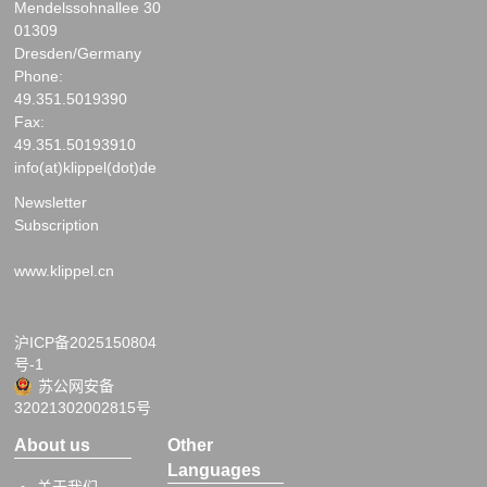
Mendelssohnallee 30
01309
Dresden/Germany
Phone:
49.351.5019390
Fax:
49.351.50193910
info(at)klippel(dot)de
Newsletter
Subscription
www.klippel.cn
沪ICP备2025150804
号-1
苏公网安备
32021302002815号
About us
Other
Languages