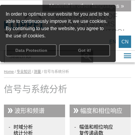
Material in other languages »
In order to optimize our website for you and to be
DIAGNOSTICS OF
able to continuously improve it, we use cookies.
AUDIO SYSTEMS
By continuing to use the website, you agree to
SPEAKER CONTROL
the use of cookies.
EN
CN
Data Protection
Got it!
Home
/
专业知识
/
测量
/ 信号与系统分析
信号与系统分析
波形和频谱
幅度和相位响应
时域分析
幅值和相位响应
统计分析
复传递函数