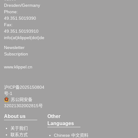
Dresden/Germany
Phone:
49.351.5019390
Fax:
49.351.50193910
info(at)klippel(dot)de
Newsletter
Subscription
www.klippel.cn
沪ICP备2025150804
号-1
苏公网安备
32021302002815号
About us
Other
Languages
关于我们
联系方式
Chinese 中文资料