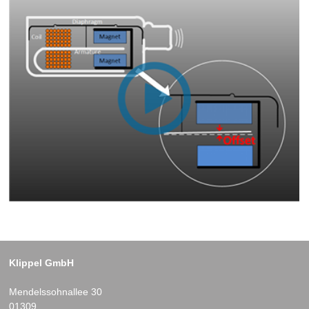
Klippel GmbH
Mendelssohnallee 30
01309