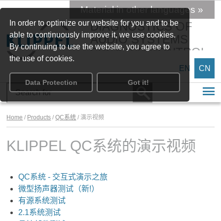
Material in other languages »
In order to optimize our website for you and to be
DIAGNOSTICS OF
able to continuously improve it, we use cookies.
AUDIO SYSTEMS
By continuing to use the website, you agree to
SPEAKER CONTROL
the use of cookies.
EN
CN
Data Protection
Got it!
Home
/
Products
/
QC系统
/ 演示视频
KLIPPEL QC系统的演示视频
QC系统 - 交互式演示之旅
微型扬声器测试（新!）
有源系统测试
2.1系统测试